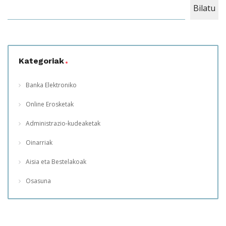
Bilatu
Kategoriak
Banka Elektroniko
Online Erosketak
Administrazio-kudeaketak
Oinarriak
Aisia eta Bestelakoak
Osasuna