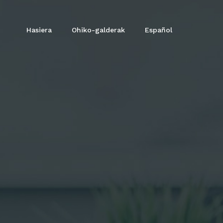
Hasiera
Ohiko-galderak
Español