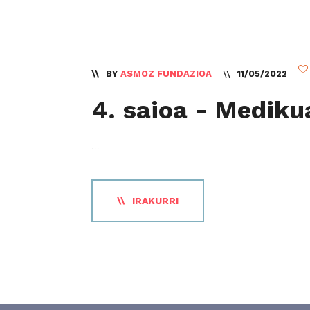
BY
ASMOZ FUNDAZIOA
11/05/2022
4. saioa - Mediku
...
IRAKURRI