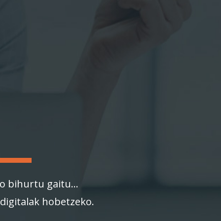
o bihurtu gaitu...
digitalak hobetzeko.