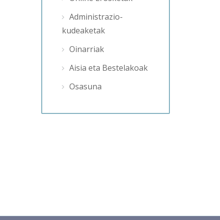
Administrazio-
kudeaketak
Oinarriak
Aisia eta Bestelakoak
Osasuna