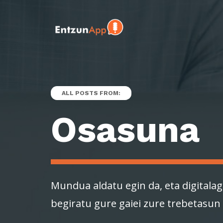
ALL POSTS FROM:
Osasuna
Mundua aldatu egin da, eta digitalag
begiratu gure gaiei zure trebetasun 