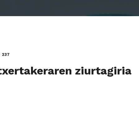
237
txertakeraren ziurtagiria