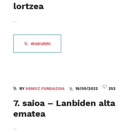
lortzea
...
IRAKURRI
BY
ASMOZ FUNDAZIOA
18/05/2022
252
7. saioa – Lanbiden alta
ematea
...