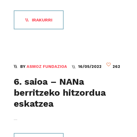
IRAKURRI
BY
ASMOZ FUNDAZIOA
16/05/2022
262
6. saioa – NANa
berritzeko hitzordua
eskatzea
...