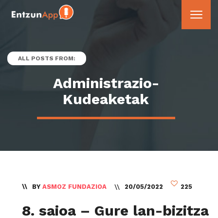
ALL POSTS FROM:
Administrazio-
Kudeaketak
BY
ASMOZ FUNDAZIOA
20/05/2022
225
8. saioa – Gure lan-bizitza