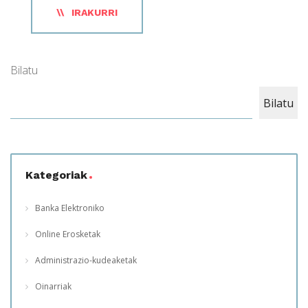
IRAKURRI
Bilatu
Bilatu
Kategoriak
Banka Elektroniko
Online Erosketak
Administrazio-kudeaketak
Oinarriak