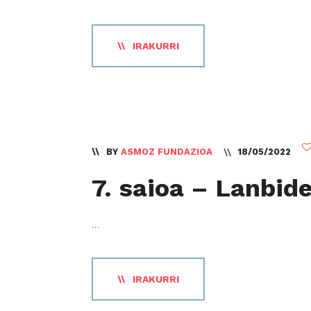
IRAKURRI
BY
ASMOZ FUNDAZIOA
18/05/2022
7. saioa – Lanbid
...
IRAKURRI