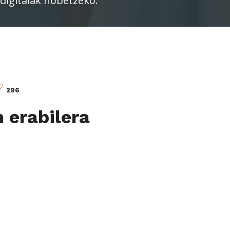
digitalak hobetzeko.
296
 erabilera