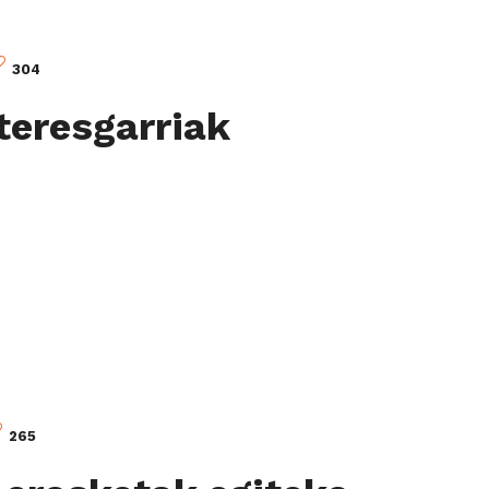
304
nteresgarriak
265