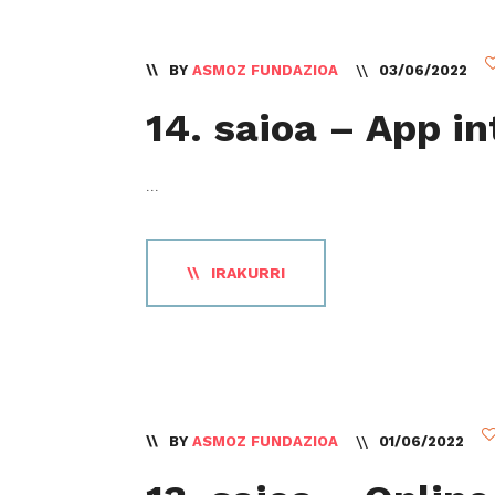
BY
ASMOZ FUNDAZIOA
03/06/2022
14. saioa – App i
...
IRAKURRI
BY
ASMOZ FUNDAZIOA
01/06/2022