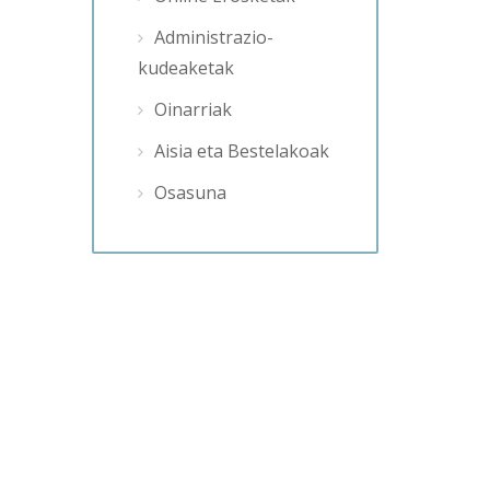
Administrazio-
kudeaketak
Oinarriak
Aisia eta Bestelakoak
Osasuna