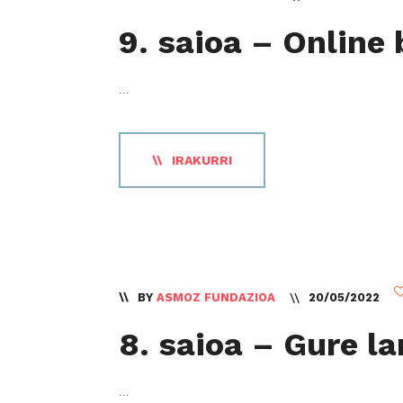
9. saioa – Online
...
IRAKURRI
BY
ASMOZ FUNDAZIOA
20/05/2022
8. saioa – Gure la
...