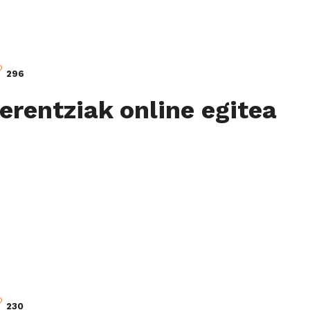
296
erentziak online egitea
230