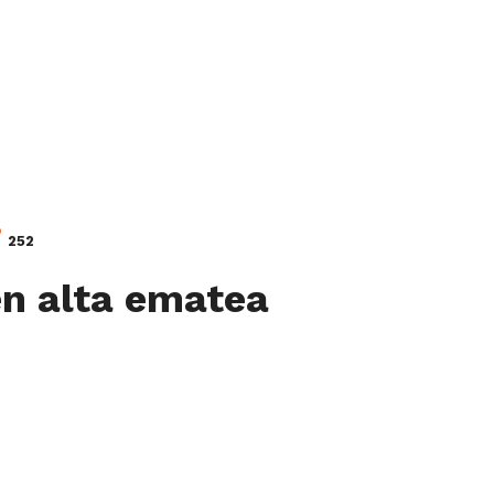
252
en alta ematea