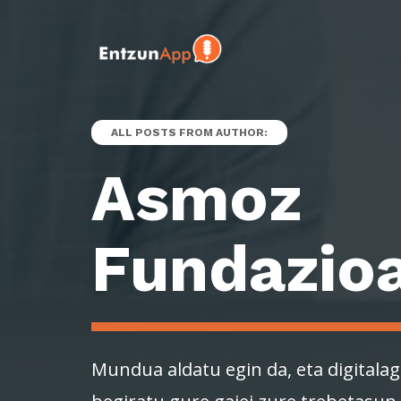
ALL POSTS FROM AUTHOR:
Asmoz
Fundazio
Mundua aldatu egin da, eta digitalag