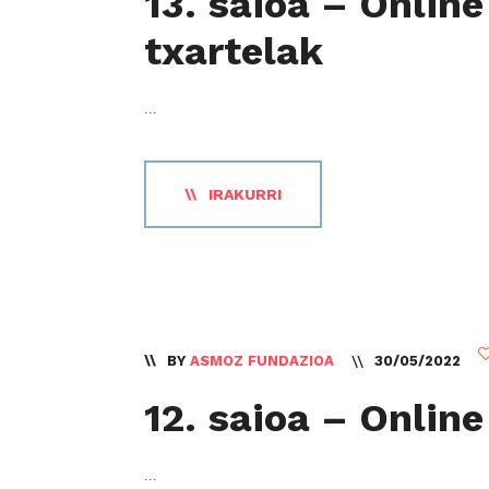
13. saioa – Onlin
txartelak
...
IRAKURRI
BY
ASMOZ FUNDAZIOA
30/05/2022
12. saioa – Onlin
...