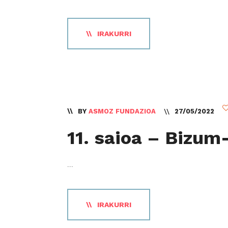
IRAKURRI
BY
ASMOZ FUNDAZIOA
27/05/2022
11. saioa – Bizum
...
IRAKURRI