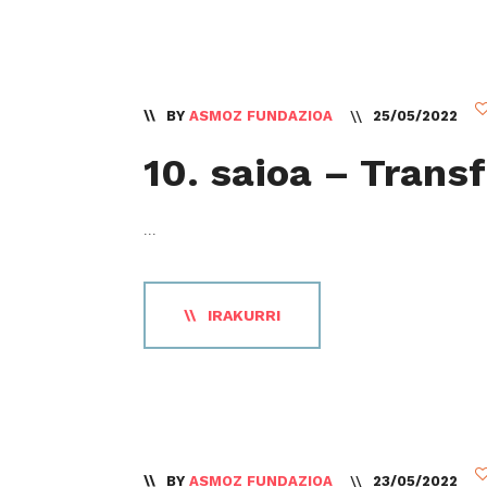
BY
ASMOZ FUNDAZIOA
25/05/2022
10. saioa – Transf
...
IRAKURRI
BY
ASMOZ FUNDAZIOA
23/05/2022