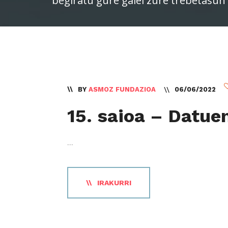
begiratu gure gaiei zure trebetasun 
BY
ASMOZ FUNDAZIOA
06/06/2022
15. saioa – Datuen
...
IRAKURRI