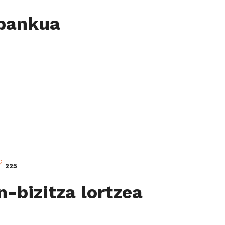
 bankua
225
n-bizitza lortzea