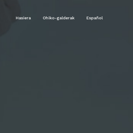
Hasiera
Ohiko-galderak
Español