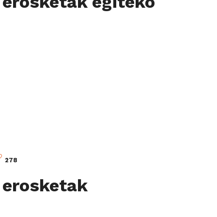
e erosketak egiteko
278
e erosketak