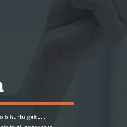
a
o bihurtu gaitu...