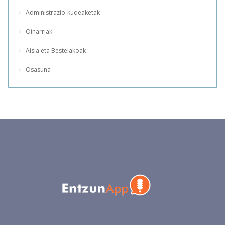
Administrazio-kudeaketak
Oinarriak
Aisia eta Bestelakoak
Osasuna