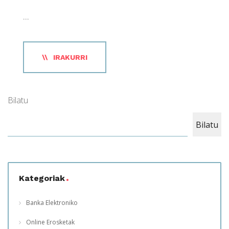
...
IRAKURRI
Bilatu
Bilatu
Kategoriak
Banka Elektroniko
Online Erosketak