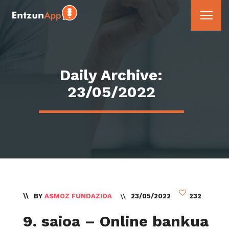
Daily Archive:
23/05/2022
BY
ASMOZ FUNDAZIOA
23/05/2022
232
9. saioa – Online bankua